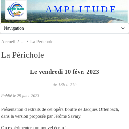
Panneau de gestion des cookies
A M P L I T U D E
Accueil
La Périchole
La Périchole
Le
vendredi
10
févr.
2023
de 18h à 21h
Publié le
29 janv. 2023
Présentation d'extraits de cet opéra-bouffe de Jacques Offenbach,
dans la version proposée par Jérôme Savary.
On expérimentera un nouvel écran !